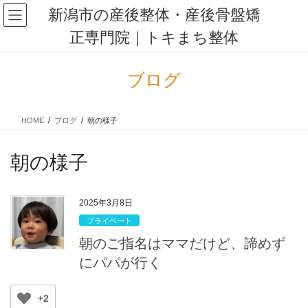
コ
ナ
新潟市の産後整体・産後骨盤矯
ン
ビ
正専門院｜トキまち整体
テ
ゲ
ン
ー
ツ
シ
ブログ
に
ョ
移
ン
動
に
HOME
ブログ
朝の様子
移
動
朝の様子
2025年3月8日
プライベート
朝のご指名はママだけど、諦めず
にパパが行く
+2