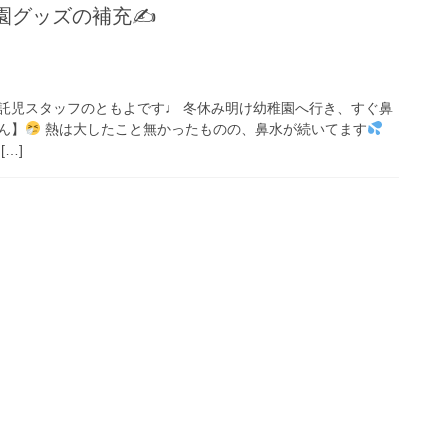
園グッズの補充✍
託児スタッフのともよです♩ 冬休み明け幼稚園へ行き、すぐ鼻
ん】
熱は大したこと無かったものの、鼻水が続いてます
…]