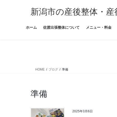
コ
ナ
ン
ビ
新潟市の産後整体・産
テ
ゲ
ン
ー
ホーム
佐渡出張整体について
メニュー・料金
ツ
シ
に
ョ
移
ン
動
に
移
動
HOME
ブログ
準備
準備
2025年3月6日