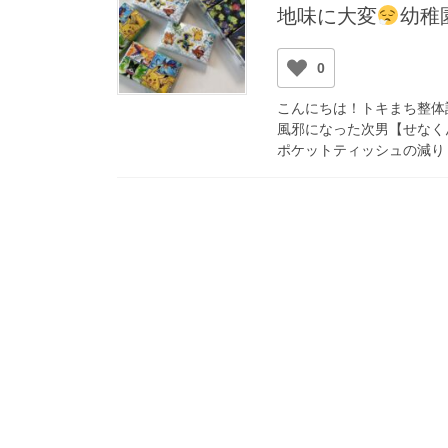
地味に大変
幼稚
0
こんにちは！トキまち整体
風邪になった次男【せなく
ポケットティッシュの減り [