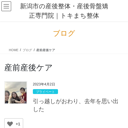
コ
ナ
新潟市の産後整体・産後骨盤矯
ン
ビ
正専門院｜トキまち整体
テ
ゲ
ン
ー
ツ
シ
ブログ
に
ョ
移
ン
動
に
HOME
ブログ
産前産後ケア
移
動
産前産後ケア
2023年4月2日
プライベート
引っ越しがおわり、去年を思い出
した
+1