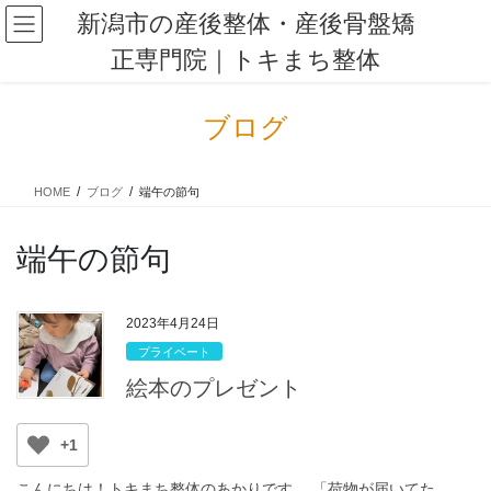
コ
ナ
新潟市の産後整体・産後骨盤矯
ン
ビ
正専門院｜トキまち整体
テ
ゲ
ン
ー
ツ
シ
ブログ
に
ョ
移
ン
動
に
HOME
ブログ
端午の節句
移
動
端午の節句
2023年4月24日
プライベート
絵本のプレゼント
+1
こんにちは！トキまち整体のあかりです。 「荷物が届いてた