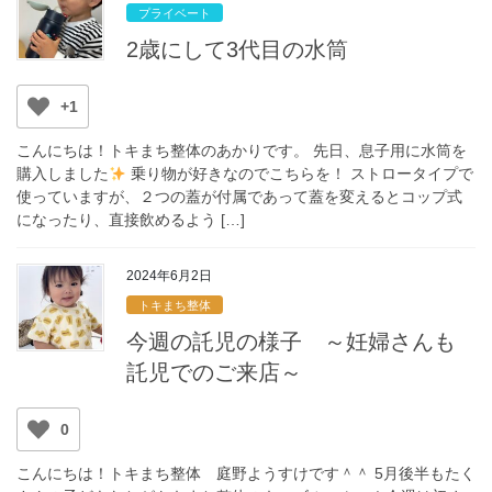
プライベート
2歳にして3代目の水筒
+1
こんにちは！トキまち整体のあかりです。 先日、息子用に水筒を
購入しました
乗り物が好きなのでこちらを！ ストロータイプで
使っていますが、２つの蓋が付属であって蓋を変えるとコップ式
になったり、直接飲めるよう […]
2024年6月2日
トキまち整体
今週の託児の様子 ～妊婦さんも
託児でのご来店～
0
こんにちは！トキまち整体 庭野ようすけです＾＾ 5月後半もたく