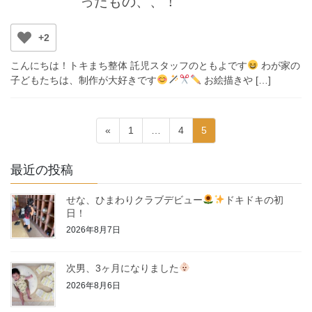
ったもの、、！
+2
こんにちは！トキまち整体 託児スタッフのともよです
わが家の
子どもたちは、制作が大好きです
お絵描きや […]
投
ペ
ペ
ペ
«
1
…
4
5
稿
ー
ー
ー
ジ
ジ
ジ
の
最近の投稿
ペ
せな、ひまわりクラブデビュー
ドキドキの初
ー
日！
ジ
2026年8月7日
送
り
次男、3ヶ月になりました
2026年8月6日