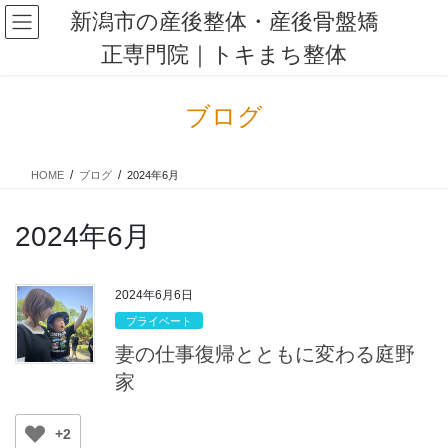
コ
ナ
新潟市の産後整体・産後骨盤矯
ン
ビ
正専門院｜トキまち整体
テ
ゲ
ン
ー
ツ
シ
ブログ
に
ョ
移
ン
動
に
HOME
ブログ
2024年6月
移
動
2024年6月
2024年6月6日
プライベート
妻の仕事復帰とともに変わる庭野
家
+2