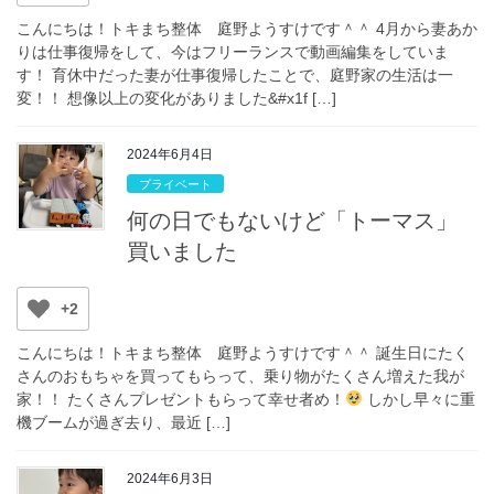
こんにちは！トキまち整体 庭野ようすけです＾＾ 4月から妻あか
りは仕事復帰をして、今はフリーランスで動画編集をしていま
す！ 育休中だった妻が仕事復帰したことで、庭野家の生活は一
変！！ 想像以上の変化がありました&#x1f […]
2024年6月4日
プライベート
何の日でもないけど「トーマス」
買いました
+2
こんにちは！トキまち整体 庭野ようすけです＾＾ 誕生日にたく
さんのおもちゃを買ってもらって、乗り物がたくさん増えた我が
家！！ たくさんプレゼントもらって幸せ者め！
しかし早々に重
機ブームが過ぎ去り、最近 […]
2024年6月3日