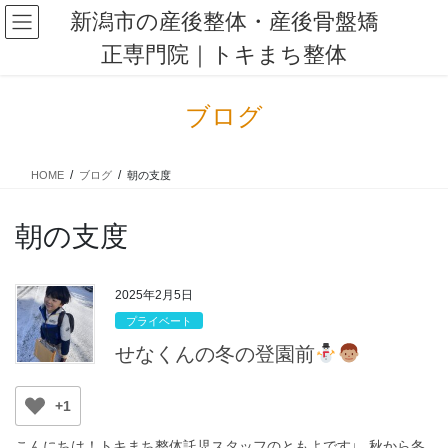
コ
ナ
新潟市の産後整体・産後骨盤矯
ン
ビ
正専門院｜トキまち整体
テ
ゲ
ン
ー
ツ
シ
ブログ
に
ョ
移
ン
動
に
HOME
ブログ
朝の支度
移
動
朝の支度
2025年2月5日
プライベート
せなくんの冬の登園前
+1
こんにちは！トキまち整体託児スタッフのともよです♩ 秋から冬