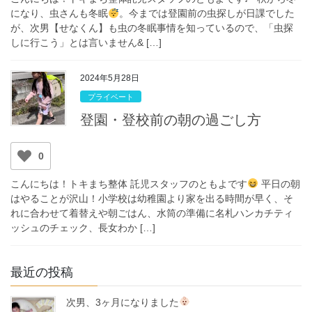
になり、虫さんも冬眠
。今までは登園前の虫探しが日課でした
が、次男【せなくん】も虫の冬眠事情を知っているので、「虫探
しに行こう」とは言いません& […]
2024年5月28日
プライベート
登園・登校前の朝の過ごし方
0
こんにちは！トキまち整体 託児スタッフのともよです
平日の朝
はやることが沢山！小学校は幼稚園より家を出る時間が早く、そ
れに合わせて着替えや朝ごはん、水筒の準備に名札ハンカチティ
ッシュのチェック、長女わか […]
最近の投稿
次男、3ヶ月になりました