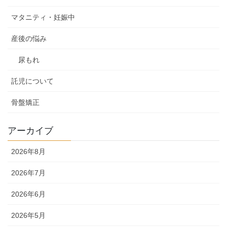
マタニティ・妊娠中
産後の悩み
尿もれ
託児について
骨盤矯正
アーカイブ
2026年8月
2026年7月
2026年6月
2026年5月