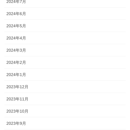
2024年7月
2024年6月
2024年5月
2024年4月
2024年3月
2024年2月
2024年1月
2023年12月
2023年11月
2023年10月
2023年9月