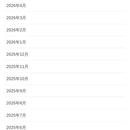
2026年4月
2026年3月
2026年2月
2026年1月
2025年12月
2025年11月
2025年10月
2025年9月
2025年8月
2025年7月
2025年6月