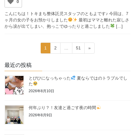
0
こんにちは！トキまち整体託児スタッフのともよです♪ 今回は、7
ヶ月の女の子をお預かりしました
最初はママと離れた寂しさ
から涙が出てしまい、抱っこでゆったりと過ごしました
[…]
投
ペ
ペ
ペ
1
2
…
51
»
稿
ー
ー
ー
ジ
ジ
ジ
の
最近の投稿
ペ
とびひになっちゃった
夏ならではのトラブルでし
ー
た
ジ
2026年8月10日
送
り
何年ぶり？！友達と過ごす夜の時間
2026年8月9日