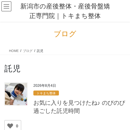
コ
ナ
新潟市の産後整体・産後骨盤矯
ン
ビ
正専門院｜トキまち整体
テ
ゲ
ン
ー
ツ
シ
ブログ
に
ョ
移
ン
動
に
HOME
ブログ
託児
移
動
託児
2026年8月4日
トキまち整体
お気に入りを見つけたね♪ のびのび
過ごした託児時間
0